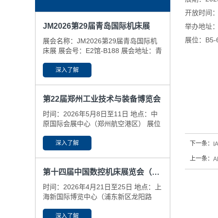
开放时间：09
JM2026第29届青岛国际机床展
举办地址：
展位：B5-6
展会名称：JM2026第29届青岛国际机
床展 展会号：E2馆-B188 展会地址：青
岛国际博览中心(即墨区） ​展会日期：
6.25-29
深入了解
第22届郑州工业技术与装备博览会
时间：2026年5月8日至11日 地点：中
原国际会展中心（郑州航空港区） 展位
号：N6-59-61
深入了解
下一条：
I
上一条：
第十四届中国数控机床展览会（CCMT2026）
时间：2026年4月21日至25日 地点：上
海新国际博览中心（浦东新区龙阳路
2345号） 展位号：N3-B425，N5-
A381
深入了解