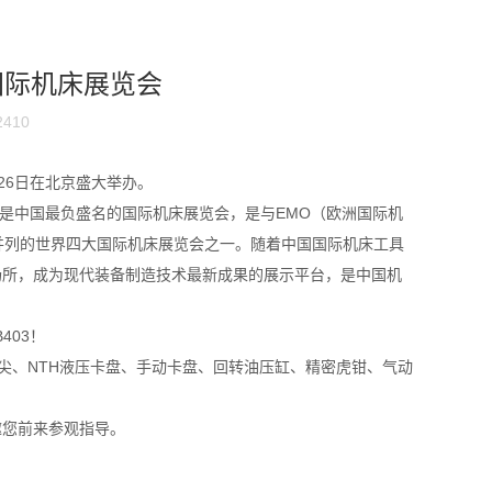
）国际机床展览会
410
至26日在北京盛大举办。
，是中国最负盛名的国际机床展览会，是与EMO（欧洲国际机
）并列的世界四大国际机床展览会之一。随着中国国际机床工具
场所，成为现代装备制造技术最新成果的展示平台，是中国机
403！
尖、NTH液压卡盘、手动卡盘、回转油压缸、精密虎钳、气动
邀您前来参观指导。