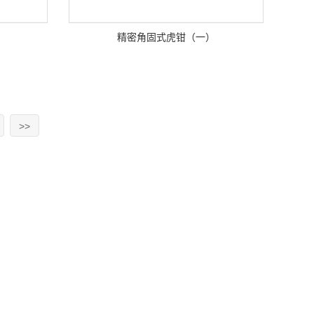
精密角固式虎钳（一）
>>