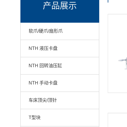
产品展示
软爪/硬爪/扇形爪
NTH 液压卡盘
NTH 回转油压缸
NTH 手动卡盘
车床顶尖/顶针
T型块