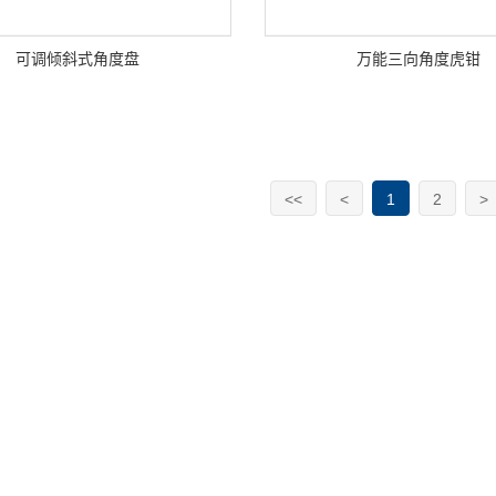
可调倾斜式角度盘
万能三向角度虎钳
<<
<
1
2
>