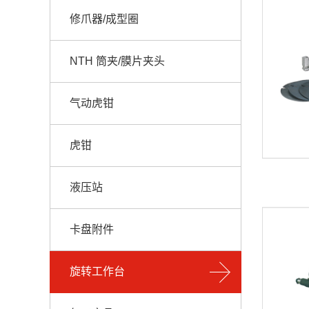
修爪器/成型圈
NTH 筒夹/膜片夹头
气动虎钳
虎钳
液压站
卡盘附件
旋转工作台